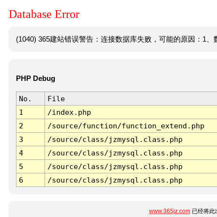
Database Error
(1040) 365建站错误警告：连接数据库失败，可能的原因：1、数
PHP Debug
No.
File
1
/index.php
2
/source/function/function_extend.php
3
/source/class/jzmysql.class.php
4
/source/class/jzmysql.class.php
5
/source/class/jzmysql.class.php
6
/source/class/jzmysql.class.php
www.365jz.com
已经将此