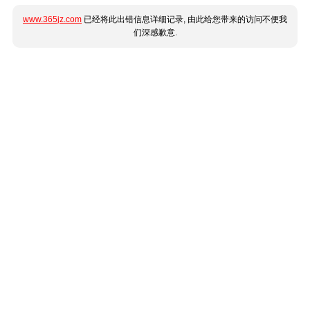
www.365jz.com
已经将此出错信息详细记录, 由此给您带来的访问不便我
们深感歉意.