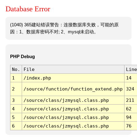
Database Error
(1040) 365建站错误警告：连接数据库失败，可能的原
因：1、数据库密码不对; 2、mysql未启动。
PHP Debug
No.
File
Line
1
/index.php
14
2
/source/function/function_extend.php
324
3
/source/class/jzmysql.class.php
211
4
/source/class/jzmysql.class.php
62
5
/source/class/jzmysql.class.php
94
6
/source/class/jzmysql.class.php
76